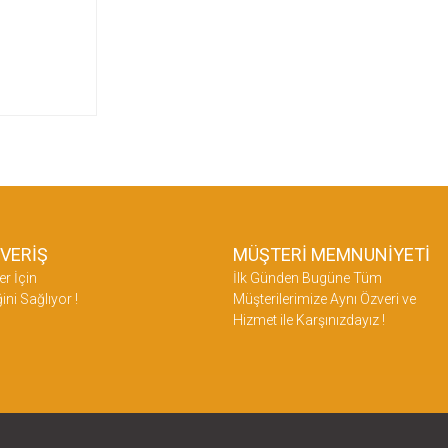
ŞVERİŞ
MÜŞTERİ MEMNUNİYETİ
er İçin
İlk Günden Bugüne Tüm
ini Sağlıyor !
Müşterilerimize Aynı Özveri ve
Hizmet ile Karşınızdayız !