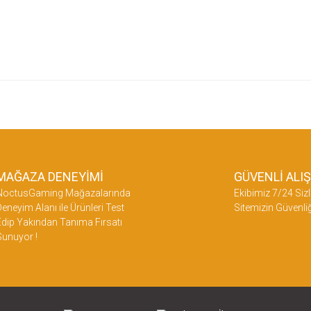
etersiz gördüğünüz noktaları öneri formunu kullanarak tarafımıza iletebilirsiniz.
üne ilk yorumu siz yapın!
Yorum Yaz
MAĞAZA DENEYİMİ
GÜVENLİ ALI
NoctusGaming Mağazalarında
Ekibimiz 7/24 Sizl
eneyim Alanı ile Ürünleri Test
Sitemizin Güvenliğ
dip Yakından Tanıma Fırsatı
Sunuyor !
Gönder