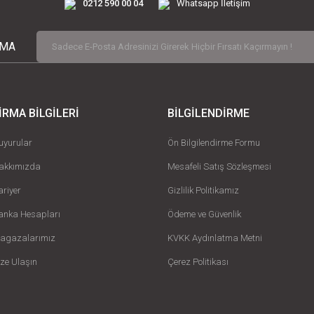
0212 590 00 04
Whatsapp İletişim
RMA
İRMA BİLGİLERİ
BİLGİLENDİRME
uyurular
Ön Bilgilendirme Formu
akkımızda
Mesafeli Satış Sözleşmesi
ariyer
Gizlilik Politikamız
anka Hesapları
Ödeme ve Güvenlik
agazalarımız
KVKK Aydınlatma Metni
ize Ulaşın
Çerez Politikası