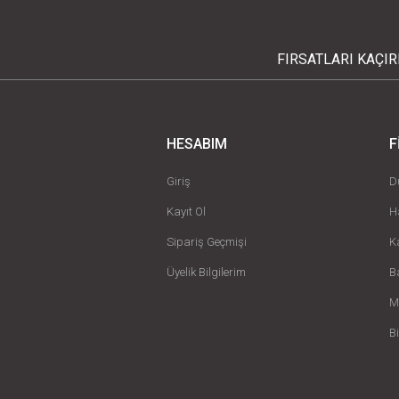
FIRSATLARI KAÇI
HESABIM
F
Giriş
D
Kayıt Ol
H
Sipariş Geçmişi
K
Üyelik Bilgilerim
B
M
B