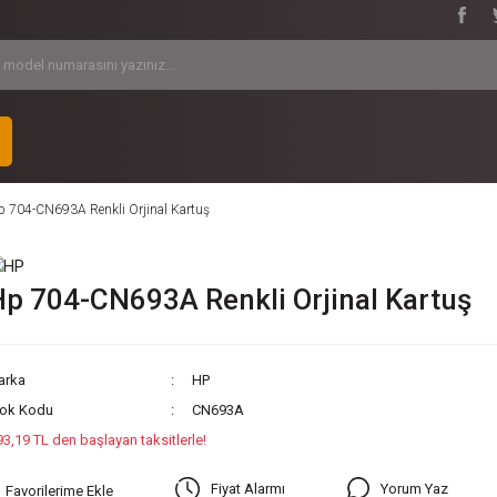
p 704-CN693A Renkli Orjinal Kartuş
p 704-CN693A Renkli Orjinal Kartuş
arka
HP
tok Kodu
CN693A
93,19 TL den başlayan taksitlerle!
Yorum Yaz
Fiyat Alarmı