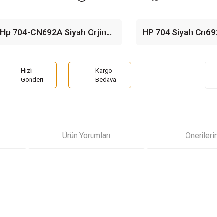
Hp 704-CN692A Siyah Orjinal
HP 704 Siyah Cn69
Kartuş
Renkli Cn693ae Orij
Kartuş Seti CN692
CN693AE
Hızlı
Kargo
Gönderi
Bedava
Ürün Yorumları
Önerileri