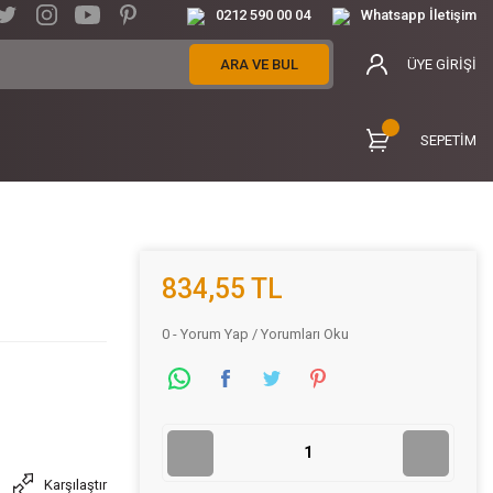
0212 590 00 04
Whatsapp İletişim
ARA VE BUL
ÜYE GİRİŞİ
SEPETİM
834,55 TL
0 - Yorum Yap / Yorumları Oku
Karşılaştır