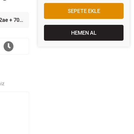
SEPETE EKLE
2ae + 704
inal
HEMEN AL
AE-
niz