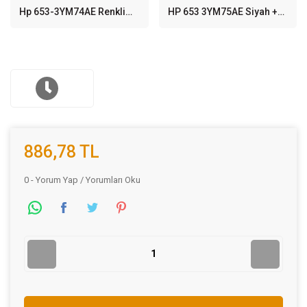
Hp 653-3YM74AE Renkli
HP 653 3YM75AE Siyah +
Orijinal Kartuş
Renkli 2'li Set Kartuş
886,78 TL
0 - Yorum Yap / Yorumları Oku