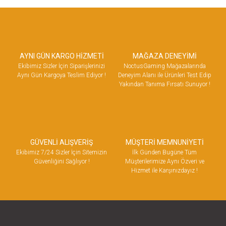
AYNI GÜN KARGO HİZMETİ
MAĞAZA DENEYİMİ
Ekibimiz Sizler İçin Siparişlerinizi
NoctusGaming Mağazalarında
Aynı Gün Kargoya Teslim Ediyor !
Deneyim Alanı ile Ürünleri Test Edip
Yakından Tanıma Fırsatı Sunuyor !
GÜVENLİ ALIŞVERİŞ
MÜŞTERİ MEMNUNİYETİ
Ekibimiz 7/24 Sizler İçin Sitemizin
İlk Günden Bugüne Tüm
Güvenliğini Sağlıyor !
Müşterilerimize Aynı Özveri ve
Hizmet ile Karşınızdayız !