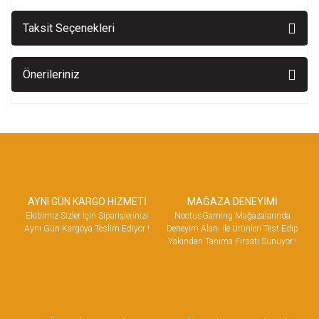
Taksit Seçenekleri
Önerileriniz
AYNI GÜN KARGO HİZMETİ
MAĞAZA DENEYİMİ
Ekibimiz Sizler İçin Siparişlerinizi
NoctusGaming Mağazalarında
Aynı Gün Kargoya Teslim Ediyor !
Deneyim Alanı ile Ürünleri Test Edip
Yakından Tanıma Fırsatı Sunuyor !