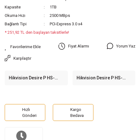
Kapasite
1TB
Okuma Hızı
2500 MBps
Bağlantı Tipi
PCI-Express 3.0 x4
* 251,92 TL den başlayan taksitlerle!
Yorum Yaz
Fiyat Alarmı
Karşılaştır
Hikvision Desire P HS-
Hikvision Desire P HS-
SSD-DESIRE-P/256 256GB
SSD-DESIRE-P/512 512GB
2280/1800MB/s PCIe
2500/1025MB/s PCIe
NVMe M.2 SSD Disk
NVMe M.2 SSD Disk
Hızlı
Kargo
Gönderi
Bedava