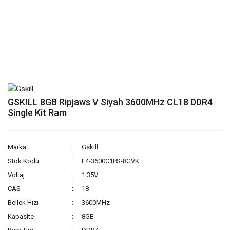
GSKILL 8GB Ripjaws V Siyah 3600MHz CL18 DDR4
Single Kit Ram
Marka
Gskill
Stok Kodu
F4-3600C18S-8GVK
Voltaj
1.35V
CAS
18
Bellek Hızı
3600MHz
Kapasite
8GB