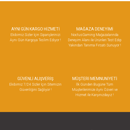
AYNI GÜN KARGO HİZMETİ
MAĞAZA DENEYİMİ
Ekibimiz Sizler İçin Siparişlerinizi
NoctusGaming Mağazalarında
Aynı Gün Kargoya Teslim Ediyor !
Deneyim Alanı ile Ürünleri Test Edip
Yakından Tanıma Fırsatı Sunuyor !
GÜVENLİ ALIŞVERİŞ
MÜŞTERİ MEMNUNİYETİ
Ekibimiz 7/24 Sizler İçin Sitemizin
İlk Günden Bugüne Tüm
Güvenliğini Sağlıyor !
Müşterilerimize Aynı Özveri ve
Hizmet ile Karşınızdayız !