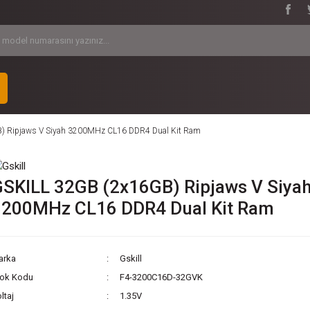
) Ripjaws V Siyah 3200MHz CL16 DDR4 Dual Kit Ram
SKILL 32GB (2x16GB) Ripjaws V Siya
3200MHz CL16 DDR4 Dual Kit Ram
arka
Gskill
tok Kodu
F4-3200C16D-32GVK
ltaj
1.35V