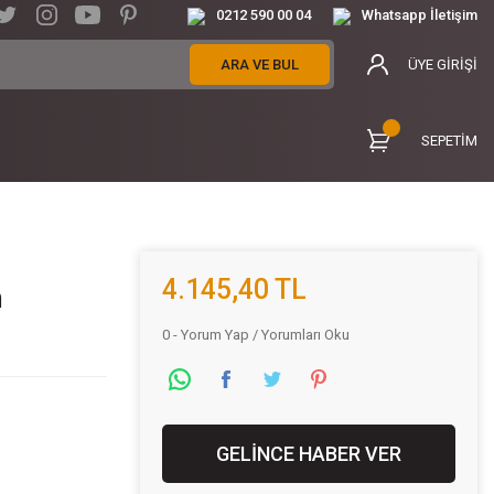
0212 590 00 04
Whatsapp İletişim
ARA VE BUL
ÜYE GİRİŞİ
SEPETİM
4.145,40 TL
h
0 - Yorum Yap / Yorumları Oku
GELİNCE HABER VER