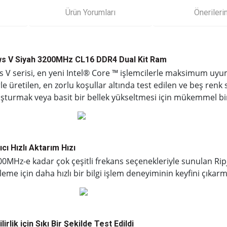
Ürün Yorumları
Önerileri
ws V Siyah 3200MHz CL16 DDR4 Dual Kit Ram
aws V serisi, en yeni Intel® Core ™ işlemcilerle maksimum uy
rle üretilen, en zorlu koşullar altında test edilen ve beş ren
şturmak veya basit bir bellek yükseltmesi için mükemmel bi
cı Hızlı Aktarım Hızı
Hz-e kadar çok çeşitli frekans seçenekleriyle sunulan Rip
eme için daha hızlı bir bilgi işlem deneyiminin keyfini çıkarm
rlik için Sıkı Bir Şekilde Test Edildi