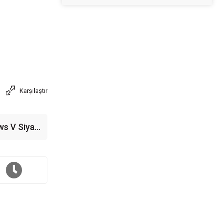
Karşılaştır
ws V Siyah
4 Single