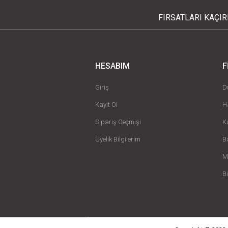
FIRSATLARI KAÇI
HESABIM
F
Giriş
D
Kayıt Ol
H
Sipariş Geçmişi
K
Üyelik Bilgilerim
B
M
B