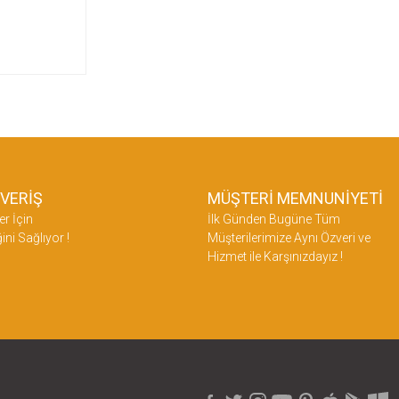
ŞVERİŞ
MÜŞTERİ MEMNUNİYETİ
er İçin
İlk Günden Bugüne Tüm
ini Sağlıyor !
Müşterilerimize Aynı Özveri ve
Hizmet ile Karşınızdayız !