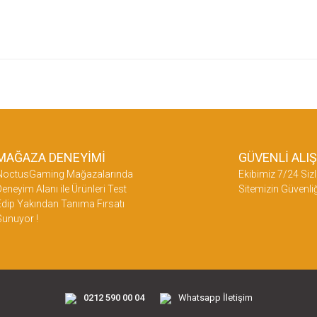
etersiz gördüğünüz noktaları öneri formunu kullanarak tarafımıza iletebilirsiniz.
üne ilk yorumu siz yapın!
Yorum Yaz
MAĞAZA DENEYİMİ
GÜVENLİ ALI
NoctusGaming Mağazalarında
Ekibimiz 7/24 Sizl
eneyim Alanı ile Ürünleri Test
Sitemizin Güvenliğ
dip Yakından Tanıma Fırsatı
Sunuyor !
Gönder
0212 590 00 04
Whatsapp İletişim