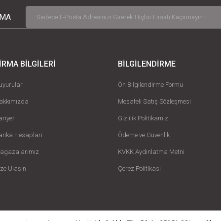
RMA
İRMA BİLGİLERİ
BİLGİLENDİRME
uyurular
Ön Bilgilendirme Formu
akkımızda
Mesafeli Satış Sözleşmesi
ariyer
Gizlilik Politikamız
anka Hesapları
Ödeme ve Güvenlik
agazalarımız
KVKK Aydınlatma Metni
ize Ulaşın
Çerez Politikası