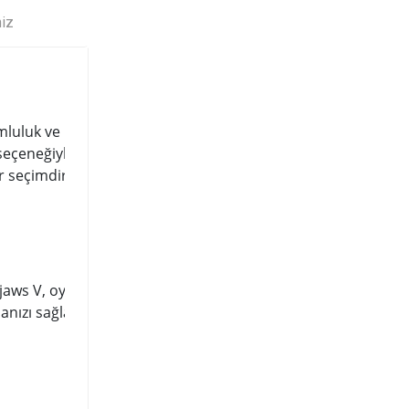
niz
umluluk ve üstün performans için
k seçeneğiyle sunulan Ripjaws V, yeni
r seçimdir.
jaws V, oyun, video ve görüntü
anızı sağlar.