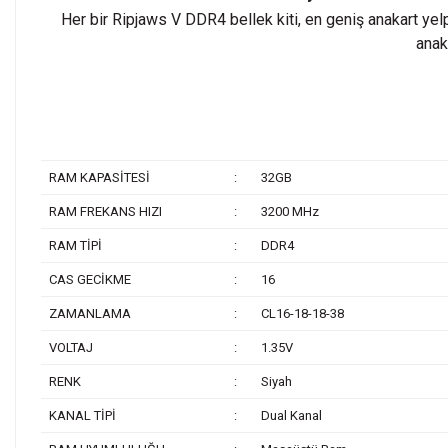
Her bir Ripjaws V DDR4 bellek kiti, en geniş anakart yel
anak
RAM KAPASİTESİ
:
32GB
RAM FREKANS HIZI
:
3200 MHz
RAM TİPİ
:
DDR4
CAS GECİKME
:
16
ZAMANLAMA
:
CL16-18-18-38
VOLTAJ
:
1.35V
RENK
:
Siyah
KANAL TİPİ
:
Dual Kanal