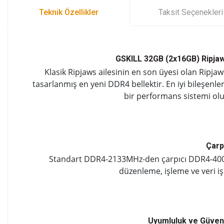
Teknik Özellikler
Taksit Seçenekleri
GSKILL 32GB (2x16GB) Ripja
Klasik Ripjaws ailesinin en son üyesi olan Ripj
tasarlanmış en yeni DDR4 bellektir. En iyi bileşenle
bir performans sistemi olu
Çarpı
Standart DDR4-2133MHz-den çarpıcı DDR4-4000M
düzenleme, işleme ve veri işl
Uyumluluk ve Güvenili