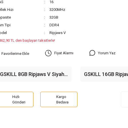
AS
16
llek Hızı
3200MHz
pasite
32GB
m Tipi
DDR4
odel
Ripjaws V
462,90 TL den başlayan taksitlerle!
Yorum Yaz
Fiyat Alarmı
GSKILL 8GB Ripjaws V Siyah
GSKILL 16GB Ripja
3200MHz CL16 DDR4 Single
3200MHz CL16 DDR
Kit Ram
Kit Ram
Hızlı
Kargo
Gönderi
Bedava