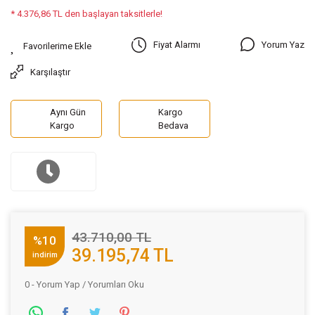
* 4.376,86 TL den başlayan taksitlerle!
Yorum Yaz
Fiyat Alarmı
Karşılaştır
Aynı Gün
Kargo
Kargo
Bedava
43.710,00 TL
%10
39.195,74 TL
indirim
0 - Yorum Yap / Yorumları Oku