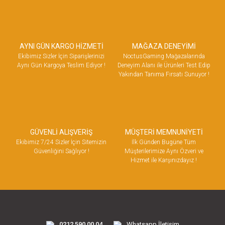
AYNI GÜN KARGO HİZMETİ
MAĞAZA DENEYİMİ
Ekibimiz Sizler İçin Siparişlerinizi
NoctusGaming Mağazalarında
Aynı Gün Kargoya Teslim Ediyor !
Deneyim Alanı ile Ürünleri Test Edip
Yakından Tanıma Fırsatı Sunuyor !
GÜVENLİ ALIŞVERİŞ
MÜŞTERİ MEMNUNİYETİ
Ekibimiz 7/24 Sizler İçin Sitemizin
İlk Günden Bugüne Tüm
Güvenliğini Sağlıyor !
Müşterilerimize Aynı Özveri ve
Hizmet ile Karşınızdayız !
0212 590 00 04
Whatsapp İletişim