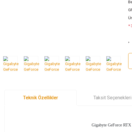
Be
G
Ür
* 
Teknik Özellikler
Taksit Seçenekleri
Gigabyte GeForce RTX 