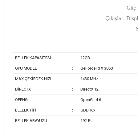
Güç B
Çıkışlar: Dis
BELLEK KAPASİTESİ
:
12GB
GPU MODEL
:
GeForce RTX 3060
MAX ÇEKİRDEK HIZI
:
1430 MHz
DİRECTX
:
DirectX 12
OPENGL
:
OpenGL 4.6
BELLEK TİPİ
:
GDDR6x
BELLEK ARAYÜZÜ
:
192-Bit