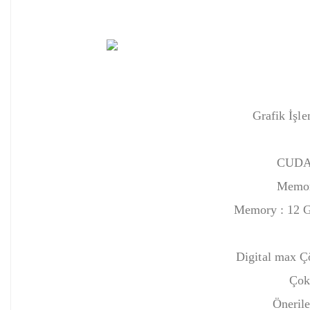
Grafik İş
CUDA®
Memor
Memory : 1‎2 
Digital max 
Çokl
Öneril