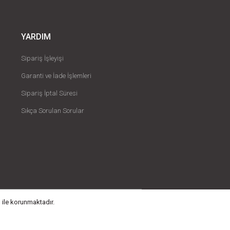
YARDIM
Sipariş İşleyişi
Garanti ve İade İşlemleri
Sipariş İptal Süresi
Sıkça Sorulan Sorular
 ile korunmaktadır.