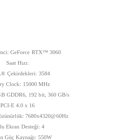
lemci: GeForce RTX™ 3060
Saat Hızı:
 Çekirdekleri: 3‎584
y Clock: 1‎5000 MHz
GB GDDR6, 1‎92 bit, 3‎60 GB/s
PCI-E 4.0 x 16
Çözünürlük: 7‎680x4320@60Hz
u Ekran Desteği: 4‎
en Güç Kaynağı: 5‎50W