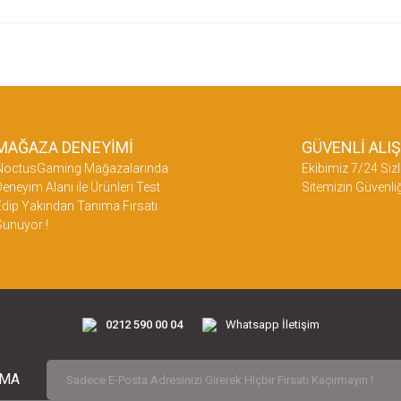
etersiz gördüğünüz noktaları öneri formunu kullanarak tarafımıza iletebilirsiniz.
üne ilk yorumu siz yapın!
Yorum Yaz
MAĞAZA DENEYİMİ
GÜVENLİ ALI
NoctusGaming Mağazalarında
Ekibimiz 7/24 Sizl
eneyim Alanı ile Ürünleri Test
Sitemizin Güvenliğ
dip Yakından Tanıma Fırsatı
Sunuyor !
Gönder
0212 590 00 04
Whatsapp İletişim
RMA