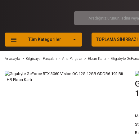
Tüm Kategoriler
TOPLAMA SİHİRBAZI
Anasayfa
Bilgisayar Parçaları
Ana Parçalar
Ekran Kartı
Gigabyte GeForc
G
1
M
S
Be