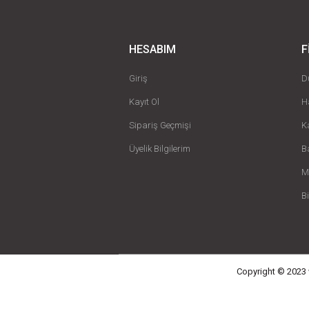
HESABIM
F
Giriş
D
Kayıt Ol
H
Sipariş Geçmişi
K
Üyelik Bilgilerim
B
M
B
Copyright © 2023 w