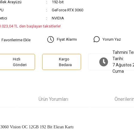
llek Arayüzü
192-bit
PU
GeForce RTX 3060
etici
NVIDIA
3.023,04 TL den başlayan taksitlerle!
Yorum Yaz
Fiyat Alarmı
Tahmini Te
Tarihi:
Hızlı
Kargo
Gönderi
Bedava
7 Ağustos 
Cuma
Ürün Yorumları
Önerileri
3060 Vision OC 12GB 192 Bit Ekran Kartı