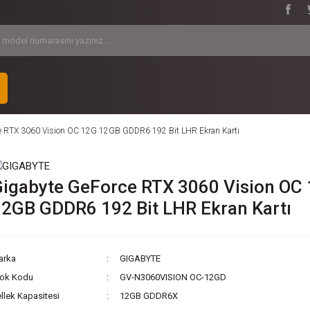
e RTX 3060 Vision OC 12G 12GB GDDR6 192 Bit LHR Ekran Kartı
igabyte GeForce RTX 3060 Vision OC
2GB GDDR6 192 Bit LHR Ekran Kartı
arka
GIGABYTE
tok Kodu
GV-N3060VISION OC-12GD
llek Kapasitesi
12GB GDDR6X