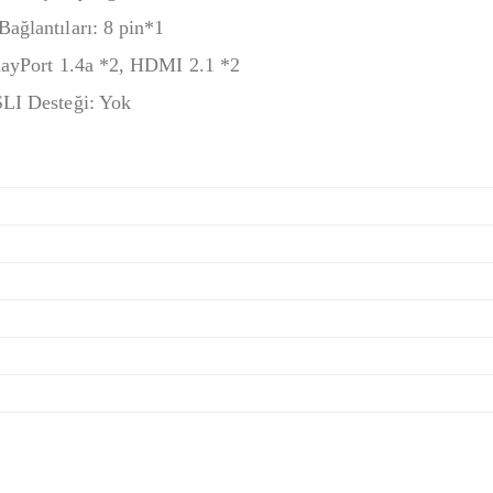
ağlantıları: 8‎ pin*1
playPort 1.4a *2, HDMI 2.1 *2
SLI Desteği: Yok