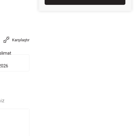
Karşılaştır
slimat
2026
niz