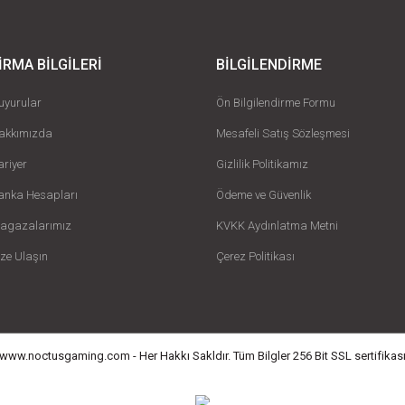
İRMA BİLGİLERİ
BİLGİLENDİRME
uyurular
Ön Bilgilendirme Formu
akkımızda
Mesafeli Satış Sözleşmesi
ariyer
Gizlilik Politikamız
anka Hesapları
Ödeme ve Güvenlik
agazalarımız
KVKK Aydınlatma Metni
ize Ulaşın
Çerez Politikası
ww.noctusgaming.com - Her Hakkı Sakldır. Tüm Bilgler 256 Bit SSL sertifikası