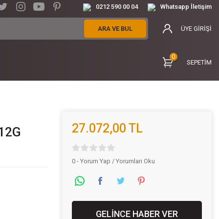
0212 590 00 04
Whatsapp İletişim
ARA VE BUL
ÜYE GİRİŞİ
0
SEPETİM
27.072,00 TL
 12G
0 - Yorum Yap / Yorumları Oku
GELİNCE HABER VER