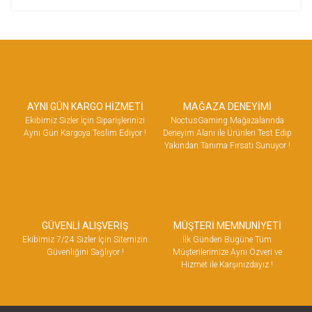
AYNI GÜN KARGO HİZMETİ
MAĞAZA DENEYİMİ
Ekibimiz Sizler İçin Siparişlerinizi
NoctusGaming Mağazalarında
Aynı Gün Kargoya Teslim Ediyor !
Deneyim Alanı ile Ürünleri Test Edip
Yakından Tanıma Fırsatı Sunuyor !
GÜVENLİ ALIŞVERİŞ
MÜŞTERİ MEMNUNİYETİ
Ekibimiz 7/24 Sizler İçin Sitemizin
İlk Günden Bugüne Tüm
Güvenliğini Sağlıyor !
Müşterilerimize Aynı Özveri ve
Hizmet ile Karşınızdayız !