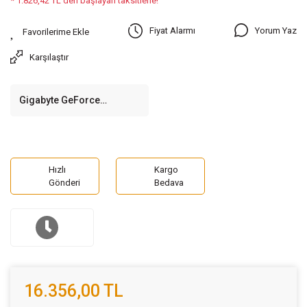
* 1.826,42 TL den başlayan taksitlerle!
Yorum Yaz
Fiyat Alarmı
Karşılaştır
Gigabyte GeForce
RTX3050 Gaming OC 8G
GV-N3050GAMING OC-
8GD 8GB GDDR6 128Bit
RGB Gaming Ekran Kartı
Hızlı
Kargo
Gönderi
Bedava
16.356,00 TL