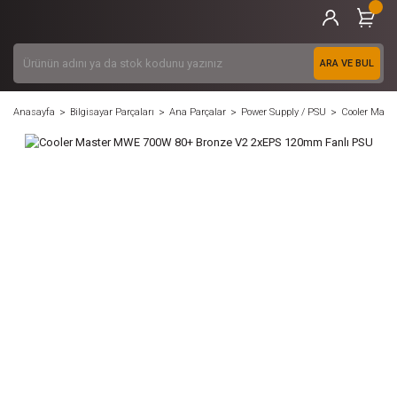
ARA VE BUL
Anasayfa
Bilgisayar Parçaları
Ana Parçalar
Power Supply / PSU
Cooler Mast