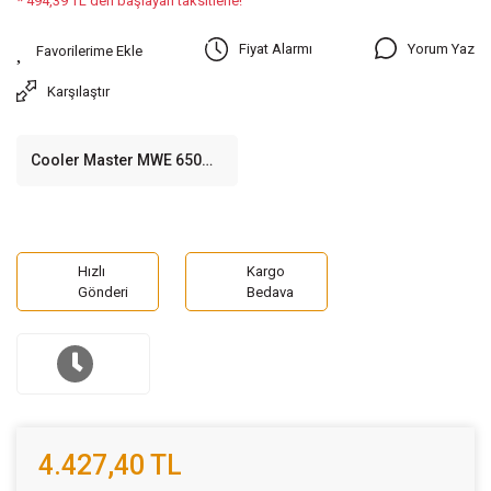
* 494,39 TL den başlayan taksitlerle!
Yorum Yaz
Fiyat Alarmı
Karşılaştır
Cooler Master MWE 650W
80+ Bronze V2 2xEPS
120mm Fanlı PSU
Hızlı
Kargo
Gönderi
Bedava
4.427,40 TL