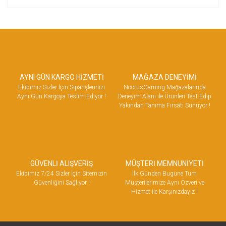
AYNI GÜN KARGO HİZMETİ
MAĞAZA DENEYİMİ
Ekibimiz Sizler İçin Siparişlerinizi
NoctusGaming Mağazalarında
Aynı Gün Kargoya Teslim Ediyor !
Deneyim Alanı ile Ürünleri Test Edip
Yakından Tanıma Fırsatı Sunuyor !
GÜVENLİ ALIŞVERİŞ
MÜŞTERİ MEMNUNİYETİ
Ekibimiz 7/24 Sizler İçin Sitemizin
İlk Günden Bugüne Tüm
Güvenliğini Sağlıyor !
Müşterilerimize Aynı Özveri ve
Hizmet ile Karşınızdayız !