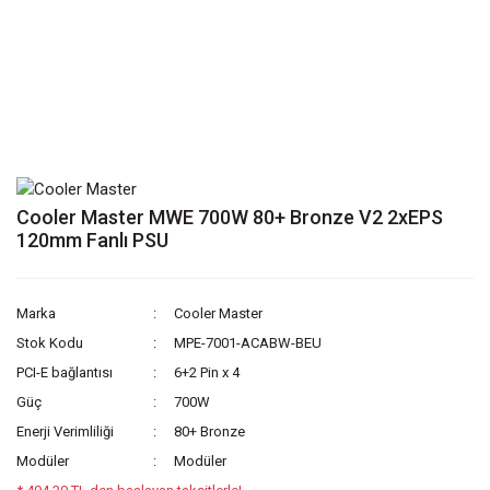
Cooler Master MWE 700W 80+ Bronze V2 2xEPS
120mm Fanlı PSU
Marka
Cooler Master
Stok Kodu
MPE-7001-ACABW-BEU
PCI-E bağlantısı
6+2 Pin x 4
Güç
700W
Enerji Verimliliği
80+ Bronze
Modüler
Modüler