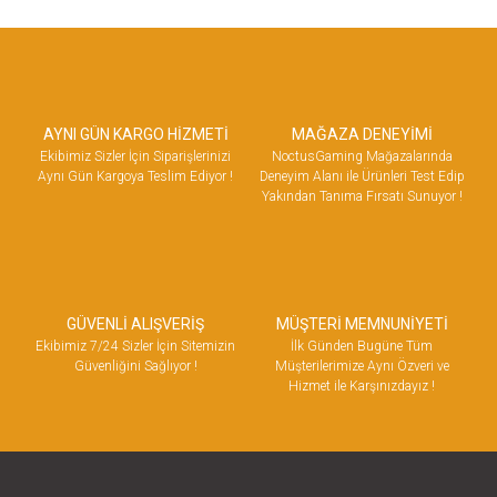
AYNI GÜN KARGO HİZMETİ
MAĞAZA DENEYİMİ
Ekibimiz Sizler İçin Siparişlerinizi
NoctusGaming Mağazalarında
Aynı Gün Kargoya Teslim Ediyor !
Deneyim Alanı ile Ürünleri Test Edip
Yakından Tanıma Fırsatı Sunuyor !
GÜVENLİ ALIŞVERİŞ
MÜŞTERİ MEMNUNİYETİ
Ekibimiz 7/24 Sizler İçin Sitemizin
İlk Günden Bugüne Tüm
Güvenliğini Sağlıyor !
Müşterilerimize Aynı Özveri ve
Hizmet ile Karşınızdayız !