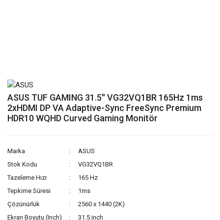
ASUS TUF GAMING 31.5'' VG32VQ1BR 165Hz 1ms
2xHDMI DP VA Adaptive-Sync FreeSync Premium
HDR10 WQHD Curved Gaming Monitör
Marka
ASUS
Stok Kodu
VG32VQ1BR
Tazeleme Hızı
165 Hz
Tepkime Süresi
1ms
Çözünürlük
2560 x 1440 (2K)
Ekran Boyutu (Inch)
31.5 inch