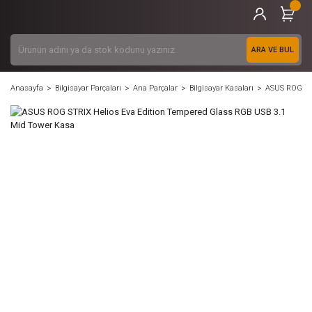
ARA VE BUL
Anasayfa
Bilgisayar Parçaları
Ana Parçalar
Bilgisayar Kasaları
ASUS ROG STR