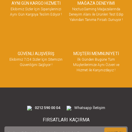
AYNI GÜN KARGO HİZMETİ
MAĞAZA DENEYİMİ
Ekibimiz Sizler İçin Siparişlerinizi
NoctusGaming Mağazalarında
Aynı Gün Kargoya Teslim Ediyor !
Deneyim Alanı ile Ürünleri Test Edip
Yakından Tanıma Fırsatı Sunuyor !
GÜVENLİ ALIŞVERİŞ
MÜŞTERİ MEMNUNİYETİ
Ekibimiz 7/24 Sizler İçin Sitemizin
İlk Günden Bugüne Tüm
Güvenliğini Sağlıyor !
Müşterilerimize Aynı Özveri ve
Hizmet ile Karşınızdayız !
0212 590 00 04
Whatsapp İletişim
FIRSATLARI KAÇIRMA