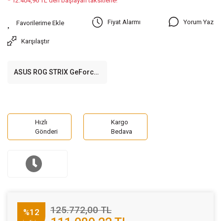
* 12.404,96 TL den başlayan taksitlerle!
Yorum Yaz
Fiyat Alarmı
Karşılaştır
ASUS ROG STRIX GeForce
RTX 4090 24GB GDDR6X
384 Bit Ekran Kartı
Hızlı
Kargo
Gönderi
Bedava
125.772,00 TL
%12