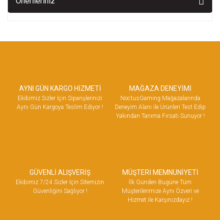
Önerileriniz
AYNI GÜN KARGO HİZMETİ
MAĞAZA DENEYİMİ
Ekibimiz Sizler İçin Siparişlerinizi
NoctusGaming Mağazalarında
Aynı Gün Kargoya Teslim Ediyor !
Deneyim Alanı ile Ürünleri Test Edip
Yakından Tanıma Fırsatı Sunuyor !
GÜVENLİ ALIŞVERİŞ
MÜŞTERİ MEMNUNİYETİ
Ekibimiz 7/24 Sizler İçin Sitemizin
İlk Günden Bugüne Tüm
Güvenliğini Sağlıyor !
Müşterilerimize Aynı Özveri ve
Hizmet ile Karşınızdayız !