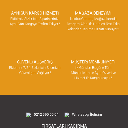
AYNI GÜN KARGO HİZMETİ
MAĞAZA DENEYİMİ
Ekibimiz Sizler İçin Siparişlerinizi
NoctusGaming Mağazalarında
Aynı Gün Kargoya Teslim Ediyor !
Deneyim Alanı ile Ürünleri Test Edip
Yakından Tanıma Fırsatı Sunuyor !
GÜVENLİ ALIŞVERİŞ
MÜŞTERİ MEMNUNİYETİ
Ekibimiz 7/24 Sizler İçin Sitemizin
İlk Günden Bugüne Tüm
Güvenliğini Sağlıyor !
Müşterilerimize Aynı Özveri ve
Hizmet ile Karşınızdayız !
0212 590 00 04
Whatsapp İletişim
FIRSATLARI KAÇIRMA