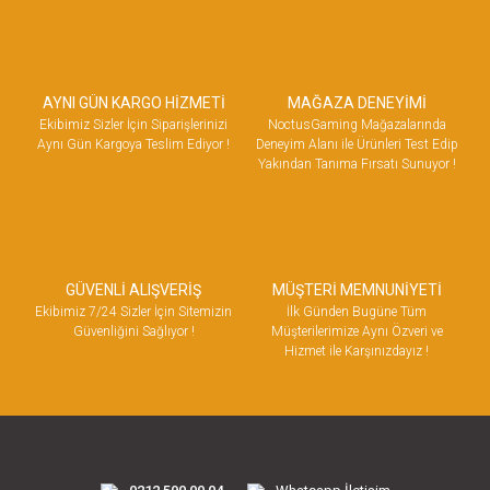
AYNI GÜN KARGO HİZMETİ
MAĞAZA DENEYİMİ
Ekibimiz Sizler İçin Siparişlerinizi
NoctusGaming Mağazalarında
Aynı Gün Kargoya Teslim Ediyor !
Deneyim Alanı ile Ürünleri Test Edip
Yakından Tanıma Fırsatı Sunuyor !
GÜVENLİ ALIŞVERİŞ
MÜŞTERİ MEMNUNİYETİ
Ekibimiz 7/24 Sizler İçin Sitemizin
İlk Günden Bugüne Tüm
Güvenliğini Sağlıyor !
Müşterilerimize Aynı Özveri ve
Hizmet ile Karşınızdayız !