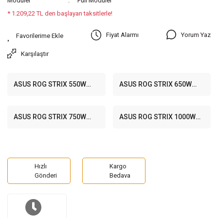
Modüler
Full Modüler
* 1.209,22 TL den başlayan taksitlerle!
Yorum Yaz
Fiyat Alarmı
Karşılaştır
ASUS ROG STRIX 550W
ASUS ROG STRIX 650W
80+ Gold Full Modüler
80+ Gold Full Modüler
135mm Fanlı PSU
135mm Fanlı PSU
ASUS ROG STRIX 750W
ASUS ROG STRIX 1000W
80+ Gold Full Modüler
80+ Gold Full Modüler PSU
135mm Fanlı PSU
Hızlı
Kargo
Gönderi
Bedava