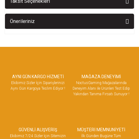
Taksit Seçenekleri
Önerileriniz
AYNI GÜN KARGO HİZMETİ
MAĞAZA DENEYİMİ
Ekibimiz Sizler İçin Siparişlerinizi
NoctusGaming Mağazalarında
Aynı Gün Kargoya Teslim Ediyor !
Deneyim Alanı ile Ürünleri Test Edip
Yakından Tanıma Fırsatı Sunuyor !
GÜVENLİ ALIŞVERİŞ
MÜŞTERİ MEMNUNİYETİ
Ekibimiz 7/24 Sizler İçin Sitemizin
İlk Günden Bugüne Tüm