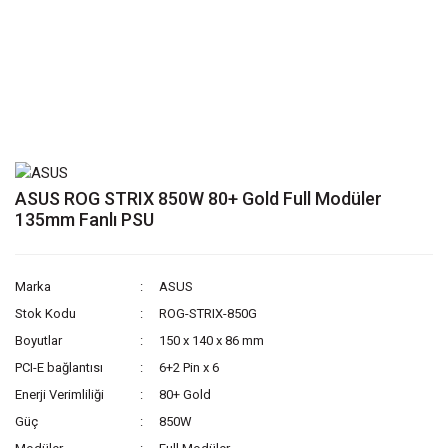
ASUS ROG STRIX 850W 80+ Gold Full Modüler
135mm Fanlı PSU
Marka
ASUS
Stok Kodu
ROG-STRIX-850G
Boyutlar
150 x 140 x 86 mm
PCI-E bağlantısı
6+2 Pin x 6
Enerji Verimliliği
80+ Gold
Güç
850W