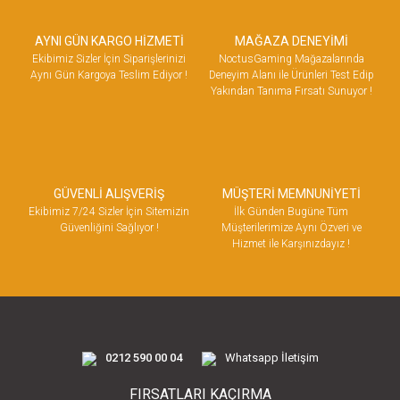
AYNI GÜN KARGO HİZMETİ
MAĞAZA DENEYİMİ
Ekibimiz Sizler İçin Siparişlerinizi
NoctusGaming Mağazalarında
Aynı Gün Kargoya Teslim Ediyor !
Deneyim Alanı ile Ürünleri Test Edip
Yakından Tanıma Fırsatı Sunuyor !
GÜVENLİ ALIŞVERİŞ
MÜŞTERİ MEMNUNİYETİ
Ekibimiz 7/24 Sizler İçin Sitemizin
İlk Günden Bugüne Tüm
Güvenliğini Sağlıyor !
Müşterilerimize Aynı Özveri ve
Hizmet ile Karşınızdayız !
0212 590 00 04
Whatsapp İletişim
FIRSATLARI KAÇIRMA