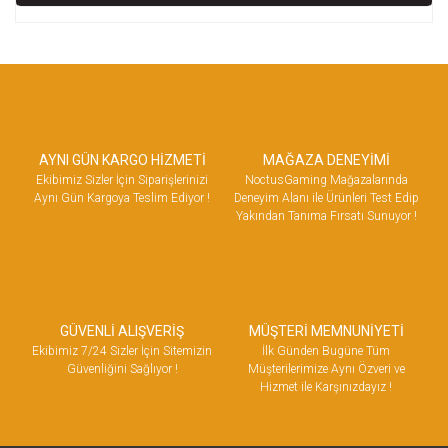
AYNI GÜN KARGO HİZMETİ
MAĞAZA DENEYİMİ
Ekibimiz Sizler İçin Siparişlerinizi
NoctusGaming Mağazalarında
Aynı Gün Kargoya Teslim Ediyor !
Deneyim Alanı ile Ürünleri Test Edip
Yakından Tanıma Fırsatı Sunuyor !
GÜVENLİ ALIŞVERİŞ
MÜŞTERİ MEMNUNİYETİ
Ekibimiz 7/24 Sizler İçin Sitemizin
İlk Günden Bugüne Tüm
Güvenliğini Sağlıyor !
Müşterilerimize Aynı Özveri ve
Hizmet ile Karşınızdayız !