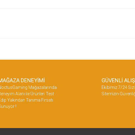
etersiz gördüğünüz noktaları öneri formunu kullanarak tarafımıza iletebilirsiniz.
üne ilk yorumu siz yapın!
Yorum Yaz
MAĞAZA DENEYİMİ
GÜVENLİ ALI
NoctusGaming Mağazalarında
Ekibimiz 7/24 Sizl
eneyim Alanı ile Ürünleri Test
Sitemizin Güvenliğ
dip Yakından Tanıma Fırsatı
Sunuyor !