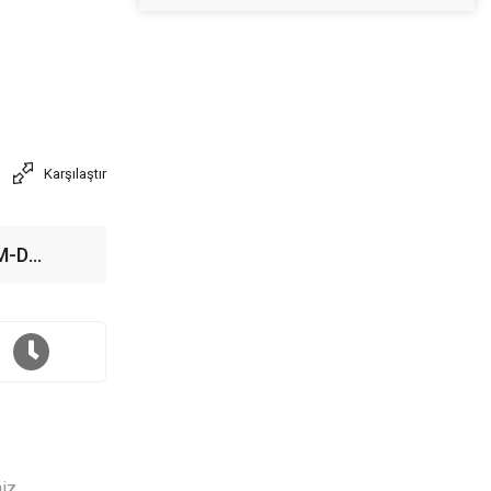
Karşılaştır
M-D
4 Soket
GA mATX
niz