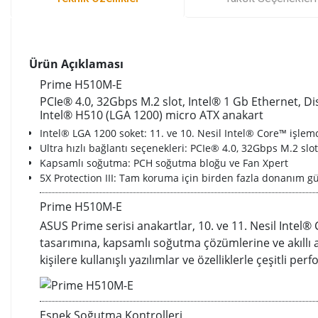
Ürün Açıklaması
Prime H510M-E
PCIe® 4.0, 32Gbps M.2 slot, Intel® 1 Gb Ethernet, 
Intel® H510 (LGA 1200) micro ATX anakart
Intel® LGA 1200 soket: 11. ve 10. Nesil Intel® Core™ işlemc
Ultra hızlı bağlantı seçenekleri: PCIe® 4.0, 32Gbps M.2 sl
Kapsamlı soğutma: PCH soğutma bloğu ve Fan Xpert
5X Protection III: Tam koruma için birden fazla donanım gü
Prime H510M-E
ASUS Prime serisi anakartlar, 10. ve 11. Nesil Intel®
tasarımına, kapsamlı soğutma çözümlerine ve akıllı a
kişilere kullanışlı yazılımlar ve özelliklerle çeşitli p
Esnek Soğutma Kontrolleri