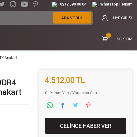
0212 590 00 04
Whatsapp İletişim
ARA VE BUL
ÜYE GİRİŞİ
SEPETİM
X Anakart
4.512,00 TL
DDR4
nakart
0 - Yorum Yap / Yorumları Oku
GELİNCE HABER VER