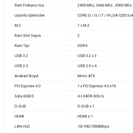
Ram Frekans Hızı
:
2400 Mhz, 2666 Mhz , 3000 Mhz 
Uyumlu İşlemciler
:
CORE i3 / i5 / i7 / i9 LGA1200 So
M.2
:
1 x M.2
Ram Slot Sayısı
:
2
Ram Tipi
:
DDR4
USB 3.2
:
USB 3.2 x 3
USB 2.0
:
USB 2.0 x 4
Anakart Boyut
:
Micro ATX
PCI Express 4.0
:
1 x PCI Express 4.0 x16
Sata 6GB/S
:
4 x SATA 6Gb/s
D-SUB
:
D-SUB x 1
HDMI
:
HDMI x 1
LAN HIZI
:
10/100/1000Mbps