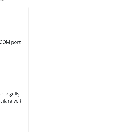
 COM port ve RGB başlığına sahip
nle geliştirildi. Sağlam güç
ılara ve kendi PC’lerini toplayan