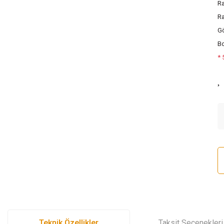
R
Ra
Gö
B
* 
Teknik Özellikler
Taksit Seçenekleri