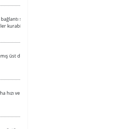
.0 bağlantı seçeneği sunuyor. Yüksek
er kurabilirsiniz.
lmış üst düzey sistemler
 hızı ve akıcı veri aktarımı