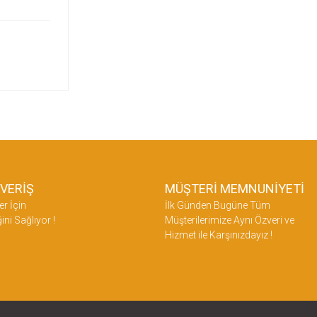
ŞVERİŞ
MÜŞTERİ MEMNUNİYETİ
er İçin
İlk Günden Bugüne Tüm
ini Sağlıyor !
Müşterilerimize Aynı Özveri ve
Hizmet ile Karşınızdayız !