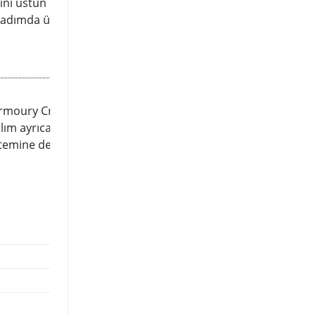
nı üstün bir şekilde önler.
k adımda üretilen SafeSlot Core, ek
 Armoury Crate sisteminizdeki tüm
zılım ayrıca klavye ve mouse
sistemine de sahip olan Armoury