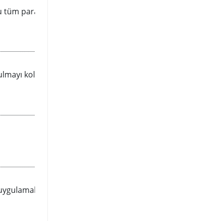
u tüm paramatreleri tek bir
lmayı kolaylaştırırken çeşitli
uygulamalar için kullanılan