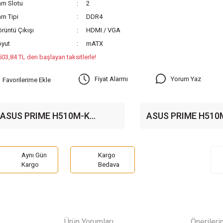
am Slotu
2
m Tipi
DDR4
rüntü Çıkışı
HDMI / VGA
oyut
mATX
503,84 TL den başlayan taksitlerle!
Yorum Yaz
Fiyat Alarmı
ASUS PRIME H510M-K
ASUS PRIME H510
3200MHz(OC) DDR4 Soket
3200(OC)MHz DDR
1200 M.2 HDMI VGA mATX
1200 M.2 HDMI V
Anakart
Anakart
Aynı Gün
Kargo
Kargo
Bedava
Ürün Yorumları
Önerileri