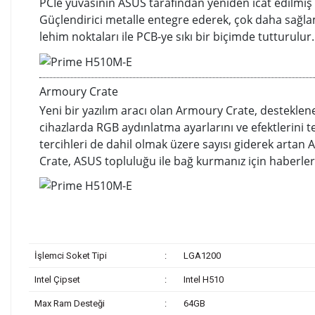
PCIe yuvasının ASUS tarafından yeniden icat edilmiş h
Güçlendirici metalle entegre ederek, çok daha sağlam 
lehim noktaları ile PCB-ye sıkı bir biçimde tutturulur.
Armoury Crate
Yeni bir yazılım aracı olan Armoury Crate, desteklen
cihazlarda RGB aydınlatma ayarlarını ve efektlerini t
tercihleri de dahil olmak üzere sayısı giderek artan
Crate, ASUS topluluğu ile bağ kurmanız için haberler
İşlemci Soket Tipi
:
LGA1200
Intel Çipset
:
Intel H510
Max Ram Desteği
:
64GB