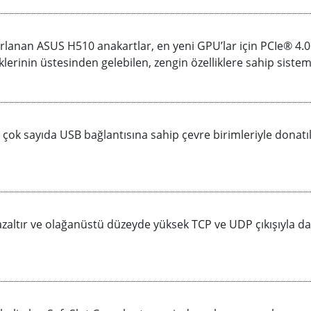
asarlanan ASUS H510 anakartlar, en yeni GPU’lar için PCIe® 4
klerinin üstesinden gelebilen, zengin özelliklere sahip sisteml
 çok sayıda USB bağlantısına sahip çevre birimleriyle donatı
zaltır ve olağanüstü düzeyde yüksek TCP ve UDP çıkışıyla daha