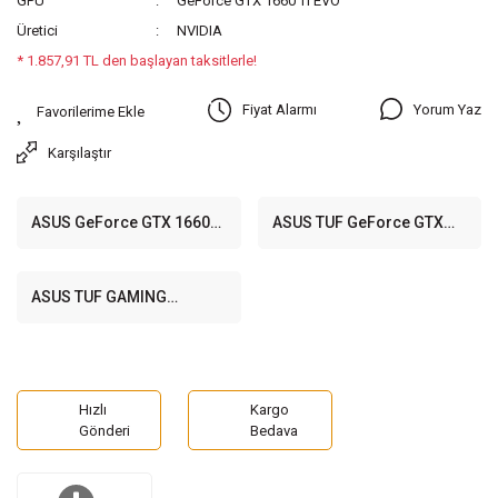
GPU
GeForce GTX 1660 Ti EVO
Üretici
NVIDIA
* 1.857,91 TL den başlayan taksitlerle!
Yorum Yaz
Fiyat Alarmı
Karşılaştır
ASUS GeForce GTX 1660
ASUS TUF GeForce GTX
SUPER Phoenix OC 6GB
1660 SUPER 6GB GDDR6
DDR6 192Bit DX12 Nvidia
192 Bit Ekran Kartı
Ekran Kartı
ASUS TUF GAMING
GeForce GTX 1660 Ti EVO
OC 6GB GDDR6 192 Bit
Ekran Kartı
Hızlı
Kargo
Gönderi
Bedava