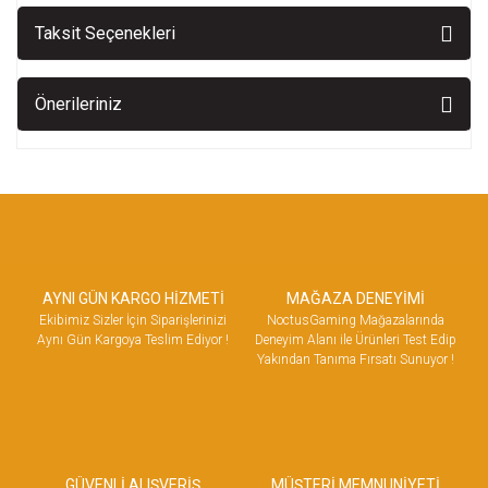
Taksit Seçenekleri
Önerileriniz
AYNI GÜN KARGO HİZMETİ
MAĞAZA DENEYİMİ
Ekibimiz Sizler İçin Siparişlerinizi
NoctusGaming Mağazalarında
Aynı Gün Kargoya Teslim Ediyor !
Deneyim Alanı ile Ürünleri Test Edip
Yakından Tanıma Fırsatı Sunuyor !
GÜVENLİ ALIŞVERİŞ
MÜŞTERİ MEMNUNİYETİ