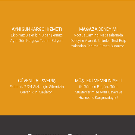
AYNI GÜN KARGO HİZMETİ
MAĞAZA DENEYİMİ
Ekibimiz Sizler İçin Siparişlerinizi
NoctusGaming Mağazalarında
Aynı Gün Kargoya Teslim Ediyor !
Deneyim Alanı ile Ürünleri Test Edip
Yakından Tanıma Fırsatı Sunuyor !
GÜVENLİ ALIŞVERİŞ
MÜŞTERİ MEMNUNİYETİ
Ekibimiz 7/24 Sizler İçin Sitemizin
İlk Günden Bugüne Tüm
Güvenliğini Sağlıyor !
Müşterilerimize Aynı Özveri ve
Hizmet ile Karşınızdayız !